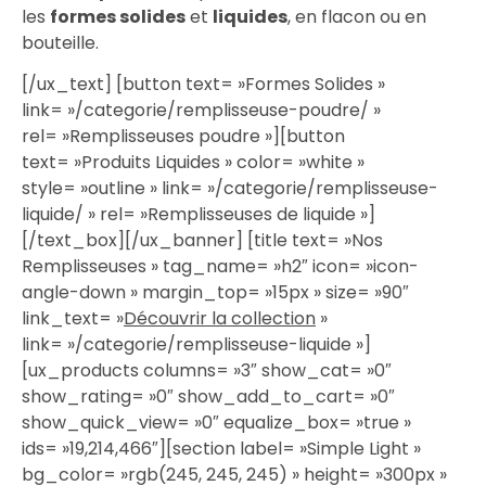
les
formes solides
et
liquides
, en flacon ou en
bouteille.
[/ux_text] [button text= »Formes Solides »
link= »/categorie/remplisseuse-poudre/ »
rel= »Remplisseuses poudre »][button
text= »Produits Liquides » color= »white »
style= »outline » link= »/categorie/remplisseuse-
liquide/ » rel= »Remplisseuses de liquide »]
[/text_box][/ux_banner] [title text= »Nos
Remplisseuses » tag_name= »h2″ icon= »icon-
angle-down » margin_top= »15px » size= »90″
link_text= »
Découvrir la collection
»
link= »/categorie/remplisseuse-liquide »]
[ux_products columns= »3″ show_cat= »0″
show_rating= »0″ show_add_to_cart= »0″
show_quick_view= »0″ equalize_box= »true »
ids= »19,214,466″][section label= »Simple Light »
bg_color= »rgb(245, 245, 245) » height= »300px »