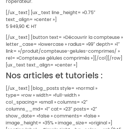
l’opérateur.
[/ux_text] [ux_text line_height= »0.75″
text_align= »center »]
5 949,90 € HT
[/ux_text] [button text= »Découvrir la compteuse »
letter_case= »lowercase » radius= »99″ depth= »1″
link= »/produit/compteuse-gelules-comprimes/ »
rel= »Compteuse gélules comprimés »][/col][/row]
[ux_text text_align= »center »]
Nos articles et tutoriels :
[/ux_text] [blog_posts style= »normal »
type= »row » width= »full-width »
col_spacing= »small » columns= »2″
columns__md= »1″ cat= »23″ posts= »2″
show_date= »false » comments= »false »
image_height= »35% » image_size= »original »]