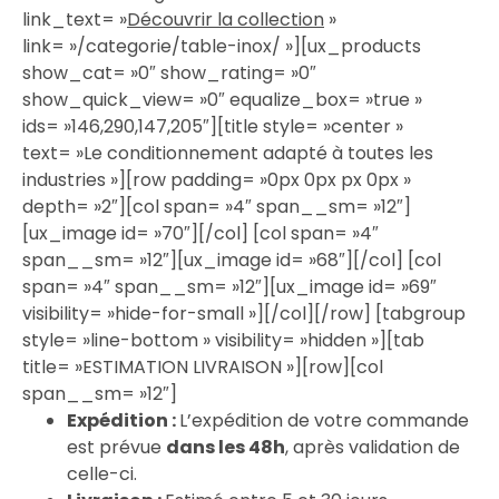
link_text= »
Découvrir la collection
»
link= »/categorie/table-inox/ »][ux_products
show_cat= »0″ show_rating= »0″
show_quick_view= »0″ equalize_box= »true »
ids= »146,290,147,205″][title style= »center »
text= »Le conditionnement adapté à toutes les
industries »][row padding= »0px 0px px 0px »
depth= »2″][col span= »4″ span__sm= »12″]
[ux_image id= »70″][/col] [col span= »4″
span__sm= »12″][ux_image id= »68″][/col] [col
span= »4″ span__sm= »12″][ux_image id= »69″
visibility= »hide-for-small »][/col][/row] [tabgroup
style= »line-bottom » visibility= »hidden »][tab
title= »ESTIMATION LIVRAISON »][row][col
span__sm= »12″]
Expédition :
L’expédition de votre commande
est prévue
dans les 48h
, après validation de
celle-ci.