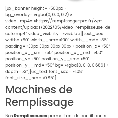
[ux_banner height= »500px »
bg_overlay= »rgba(0, 0, 0, 0.2) »
video_mp4= »https://remplissage-pro.fr/wp-
content/uploads/2022/05/video-remplisseuse-de-
cafe.mp4″ video_visibility= »visible »][text_box
width= »80″ width__sm= »100″ width__md= »85″
padding= »30px 30px 30px 30px » position_x= »50″
position_x__sm= »50″ position_x__md= »50″
position_y= »50″ position_y__sm= »50″
position_y__md= »50″ bg= »rgba(0, 0, 0, 0.686) »
depth= »3″][ux_text font_size= »1.08″
font_size__sm= »0.85″]
Machines de
Remplissage
Nos
Remplisseuses
permettent de conditionner