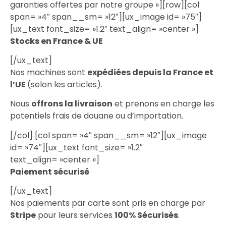
garanties offertes par notre groupe »][row][col
span= »4″ span__sm= »12″][ux_image id= »75″]
[ux_text font_size= »1.2″ text_align= »center »]
Stocks en France & UE
[/ux_text]
Nos machines sont
expédiées depuis la France et
l’UE
(selon les articles).
Nous
offrons la livraison
et prenons en charge les
potentiels frais de douane ou d’importation.
[/col] [col span= »4″ span__sm= »12″][ux_image
id= »74″][ux_text font_size= »1.2″
text_align= »center »]
Paiement sécurisé
[/ux_text]
Nos paiements par carte sont pris en charge par
Stripe
pour leurs services
100% Sécurisés
.