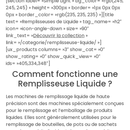
[section label= »Simple Light » bg_color= »rgb(245,
245, 245) » height= »300px » border= »1px 0px 0px
0px » border_color= »rgb(235, 235, 235) »][title
text= »Remplisseuses de Liquide » tag_name= »h2″
icon= »icon-angle-down » size= »90″
link_text= »
Découvrir la collection
»
link= »/categorie/remplisseuse-liquide/ »]
[ux_products columns= »3″ show_cat= »0″
show_rating= »0″ show_quick_view= »0″
ids= »405,334,348″]
Comment fonctionne une
Remplisseuse Liquide ?
Les machines de remplissage liquide de haute
précision sont des machines spécialement conçues
pour le remplissage et l’emballage de produits
liquides. Elles sont généralement utilisées pour le
remplissage de bouteilles, de pots ou de sachets