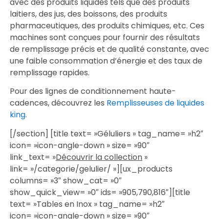
avec des produits liquides tels que des produits
laitiers, des jus, des boissons, des produits
pharmaceutiques, des produits chimiques, etc. Ces
machines sont conçues pour fournir des résultats
de remplissage précis et de qualité constante, avec
une faible consommation d’énergie et des taux de
remplissage rapides.
Pour des lignes de conditionnement haute-
cadences, découvrez les
Remplisseuses de liquides
king
.
[/section] [title text= »Géluliers » tag_name= »h2″
icon= »icon-angle-down » size= »90″
link_text= »
Découvrir la collection
»
link= »/categorie/gelulier/ »][ux_products
columns= »3″ show_cat= »0″
show_quick_view= »0″ ids= »905,790,816″][title
text= »Tables en Inox » tag_name= »h2″
icon= »icon-angle-down » size= »90″