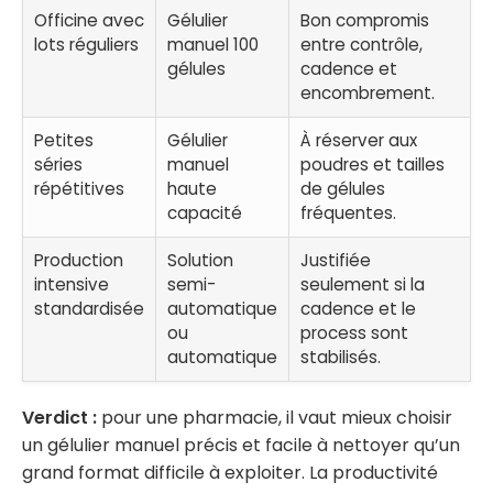
Officine avec
Gélulier
Bon compromis
lots réguliers
manuel 100
entre contrôle,
gélules
cadence et
encombrement.
Petites
Gélulier
À réserver aux
séries
manuel
poudres et tailles
répétitives
haute
de gélules
capacité
fréquentes.
Production
Solution
Justifiée
intensive
semi-
seulement si la
standardisée
automatique
cadence et le
ou
process sont
automatique
stabilisés.
Verdict :
pour une pharmacie, il vaut mieux choisir
un gélulier manuel précis et facile à nettoyer qu’un
grand format difficile à exploiter. La productivité