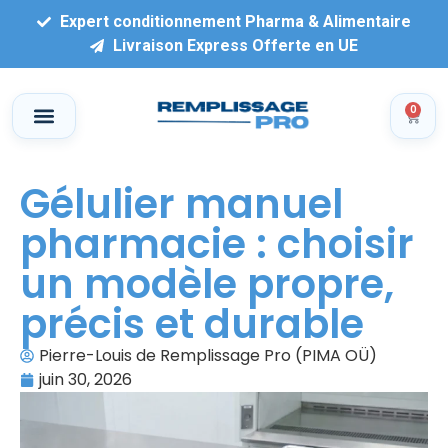
Expert conditionnement Pharma & Alimentaire
Livraison Express Offerte en UE
0
Gélulier manuel
pharmacie : choisir
un modèle propre,
précis et durable
Pierre-Louis de Remplissage Pro (PIMA OÜ)
juin 30, 2026